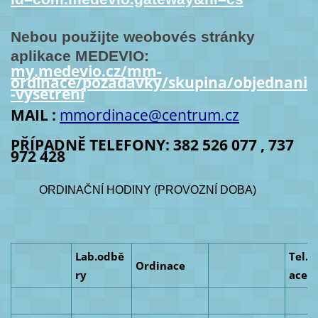
Nebou použijte weobovés stránky
aplikace MEDEVIO:
my.medevio.cz/mm-
ordinace/pozadavky/skupina/objednani
-vysetreni
MAIL :
mmordinace@centrum.cz
PŘÍPADNĚ TELEFONY: 382 526 077 ,
737
972 428
ORDINAČNÍ HODINY (PROVOZNÍ DOBA)
Lab.odbě
Tel.k
Ordinace
ry
ace