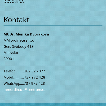
DOVOLENÁ
Kontakt
MUDr. Monika Dvořáková
MM ordinace s.r.o.
Gen. Svobody 413
Milevsko
39901
Telefon:........382 526 077
Mobil:...........737 972 428
WhatsApp....737 972 428
mmordina
ce@centr
um.cz