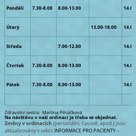
Pondělí
7.30-8.00
8.00-13.00
14.00
Úterý
13.00-18.00
14.00
Středa
7.00-12.00
14.00
Čtvrtek
7.30-8.00
8.00-13.00
14.00
Pátek
7.30-8.00
8.00-13.00
14.00
Zdravotní sestra: Martina Pilnáčková
Na návštěvu v naší ordinaci je třeba se objednat.
Změny v ordinacích
(personální, časové, apod.) jsou
aktualizovány v sekci:
INFORMACE PRO PACIENTY –