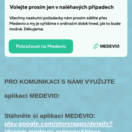
PRO KOMUNIKACI S NÁMI VYUŽIJTE
aplikaci MEDEVIO:
Stáhněte si aplikaci MEDEVIO:
play.google.com/store/apps/details?
id=com.medevio.gateway&hl=cs