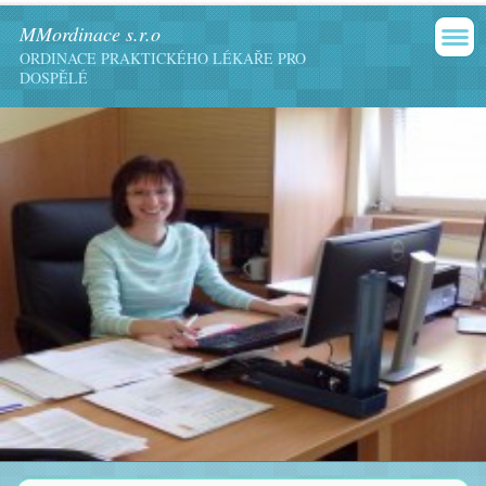
MMordinace s.r.o
ORDINACE PRAKTICKÉHO LÉKAŘE PRO
DOSPĚLÉ